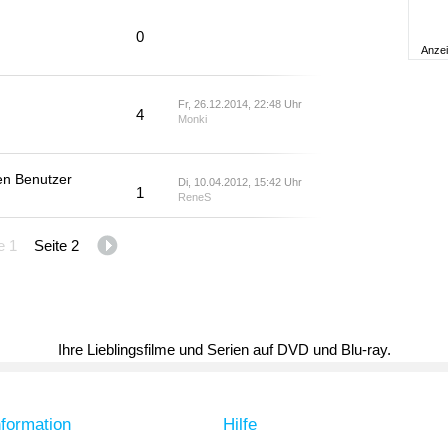
0
Anze
Fr, 26.12.2014, 22:48 Uhr
4
Monki
ten Benutzer
Di, 10.04.2012, 15:42 Uhr
1
ReneS
e 1
Seite 2
Ihre Lieblingsfilme und Serien auf DVD und Blu-ray.
nformation
Hilfe