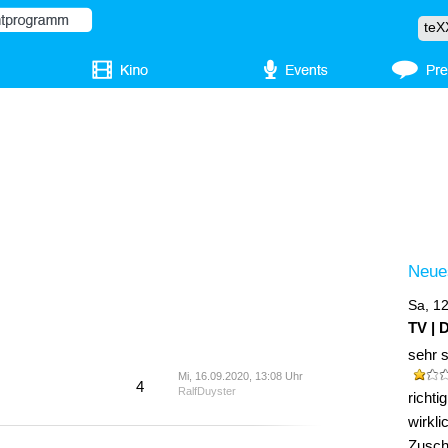
Neue
Sa, 1
TV | 
sehr 
Mi, 16.09.2020, 13:08 Uhr
4
RalfDuyster
richt
wirkli
Zuscha