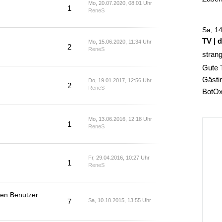
Mo, 20.07.2020, 08:01 Uhr
1
ReneS
Sa, 1
TV | 
Mo, 15.06.2020, 11:34 Uhr
2
ReneS
stran
Gute 
Gästin
Do, 19.01.2017, 12:56 Uhr
2
ReneS
BotOx,
Mo, 13.06.2016, 12:18 Uhr
1
ReneS
Fr, 29.04.2016, 10:27 Uhr
1
ReneS
ten Benutzer
7
Sa, 10.10.2015, 13:55 Uhr