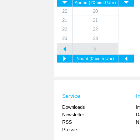
Abend (20 bis 0 Uhr)
20
20
21
21
22
22
23
23
Nacht (0 bis 5 Uhr)
Service
I
Downloads
I
Newsletter
D
RSS
N
Presse