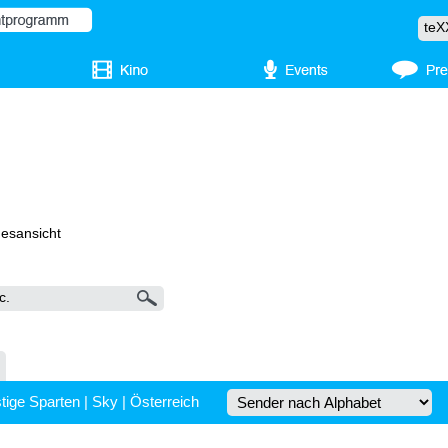
gesansicht
tige Sparten
|
Sky
|
Österreich