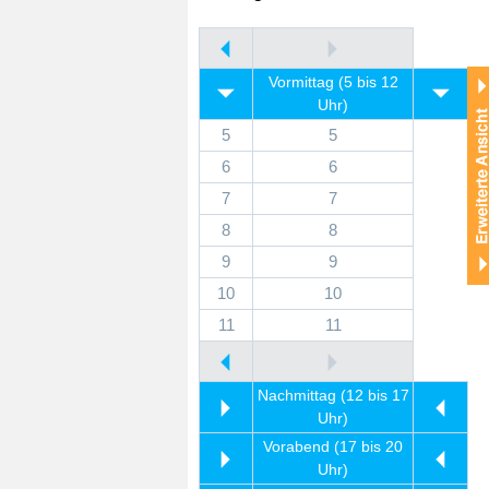
Vormittag (5 bis 12
Uhr)
5
5
6
6
7
7
8
8
9
9
10
10
11
11
Nachmittag (12 bis 17
Uhr)
Vorabend (17 bis 20
Uhr)