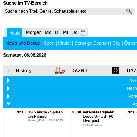
Suche im TV-Bereich
Morgen
Mo
Di
Mi
Do
Heute
News und Dokus
|
Sport
|
Kinder
|
Sonstige Sparten
|
Sky
|
Österr
Samstag, 08.08.2026
History
DAZN 1
DAZ
Vor
Nachm
Vora
Ab
20:15
UFO-Alarm - Spuren
20:00
Vereinstestspiele:
20:15
am Himmel
Leeds United - FC
Mystery-Doku, CDN 2025
Liverpool
Fußball, 2026