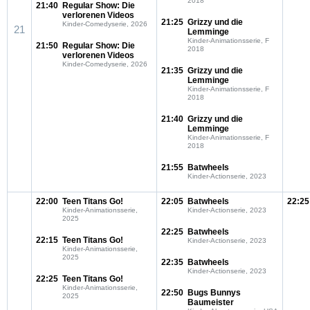
2018
21:40
Regular Show: Die
verlorenen Videos
21:25
Grizzy und die
Kinder-Comedyserie, 2026
21
Lemminge
Kinder-Animationsserie, F
21:50
Regular Show: Die
2018
verlorenen Videos
Kinder-Comedyserie, 2026
21:35
Grizzy und die
Lemminge
Kinder-Animationsserie, F
2018
21:40
Grizzy und die
Lemminge
Kinder-Animationsserie, F
2018
21:55
Batwheels
Kinder-Actionserie, 2023
22:00
Teen Titans Go!
22:05
Batwheels
22:25
Kinder-Animationsserie,
Kinder-Actionserie, 2023
2025
22:25
Batwheels
22:15
Teen Titans Go!
Kinder-Actionserie, 2023
Kinder-Animationsserie,
2025
22:35
Batwheels
Kinder-Actionserie, 2023
22:25
Teen Titans Go!
Kinder-Animationsserie,
22:50
Bugs Bunnys
2025
Baumeister