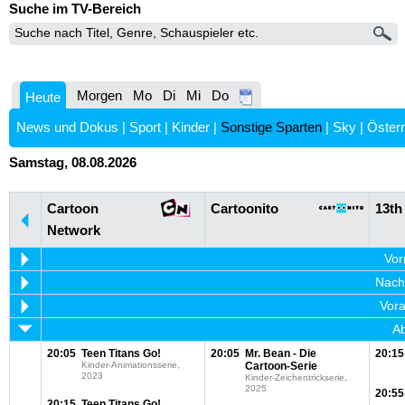
Suche im TV-Bereich
Morgen
Mo
Di
Mi
Do
Heute
News und Dokus
|
Sport
|
Kinder
|
Sonstige Sparten
|
Sky
|
Österr
Samstag, 08.08.2026
Cartoon
Cartoonito
13th
Network
Vor
Nachm
Vora
Ab
20:05
Teen Titans Go!
20:05
Mr. Bean - Die
20:15
Kinder-Animationsserie,
Cartoon-Serie
2023
Kinder-Zeichentrickserie,
2025
20:55
20:15
Teen Titans Go!