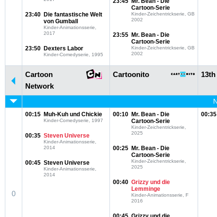
23:45
Mr. Bean - Die
Cartoon-Serie
23:40
Die fantastische Welt
Kinder-Zeichentrickserie, GB
2002
von Gumball
Kinder-Animationsserie,
2017
23:55
Mr. Bean - Die
Cartoon-Serie
23:50
Dexters Labor
Kinder-Zeichentrickserie, GB
2002
Kinder-Comedyserie, 1995
Cartoon
Cartoonito
13th
Network
N
00:15
Muh-Kuh und Chickie
00:10
Mr. Bean - Die
00:35
Kinder-Comedyserie, 1997
Cartoon-Serie
Kinder-Zeichentrickserie,
2025
00:35
Steven Universe
Kinder-Animationsserie,
2014
00:25
Mr. Bean - Die
Cartoon-Serie
Kinder-Zeichentrickserie,
00:45
Steven Universe
2025
Kinder-Animationsserie,
2014
00:40
Grizzy und die
Lemminge
0
Kinder-Animationsserie, F
2016
00:45
Grizzy und die