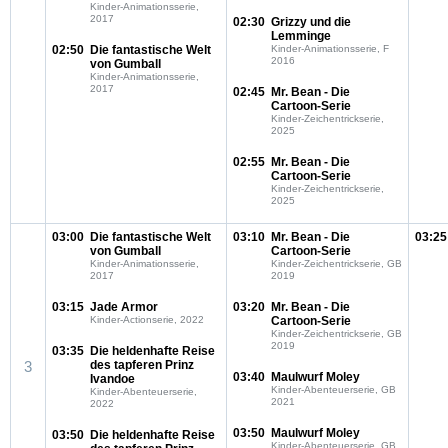
Kinder-Animationsserie,
2017
02:30
Grizzy und die
Lemminge
02:50
Die fantastische Welt
Kinder-Animationsserie, F
2016
von Gumball
Kinder-Animationsserie,
2017
02:45
Mr. Bean - Die
Cartoon-Serie
Kinder-Zeichentrickserie,
2025
02:55
Mr. Bean - Die
Cartoon-Serie
Kinder-Zeichentrickserie,
2025
03:00
Die fantastische Welt
03:10
Mr. Bean - Die
03:25
von Gumball
Cartoon-Serie
Kinder-Animationsserie,
Kinder-Zeichentrickserie, GB
2017
2019
03:15
Jade Armor
03:20
Mr. Bean - Die
Kinder-Actionserie, 2022
Cartoon-Serie
Kinder-Zeichentrickserie, GB
2019
03:35
Die heldenhafte Reise
3
des tapferen Prinz
03:40
Maulwurf Moley
Ivandoe
Kinder-Abenteuerserie, GB
Kinder-Abenteuerserie,
2021
2022
03:50
Maulwurf Moley
03:50
Die heldenhafte Reise
Kinder-Abenteuerserie, GB