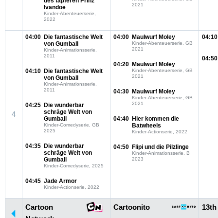
des tapferen Prinz
2021
Ivandoe
Kinder-Abenteuerserie,
2022
04:00
Die fantastische Welt
04:00
Maulwurf Moley
04:10
von Gumball
Kinder-Abenteuerserie, GB
2021
Kinder-Animationsserie,
2011
04:50
04:20
Maulwurf Moley
04:10
Die fantastische Welt
Kinder-Abenteuerserie, GB
2021
von Gumball
Kinder-Animationsserie,
2011
04:30
Maulwurf Moley
Kinder-Abenteuerserie, GB
2021
04:25
Die wunderbar
schräge Welt von
4
Gumball
04:40
Hier kommen die
Kinder-Comedyserie, GB
Batwheels
2025
Kinder-Actionserie, 2022
04:35
Die wunderbar
04:50
Flipi und die Pilzlinge
schräge Welt von
Kinder-Animationsserie, B
Gumball
2023
Kinder-Comedyserie, 2025
04:45
Jade Armor
Kinder-Actionserie, 2022
Cartoon
Cartoonito
13th