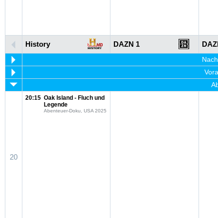
History
DAZN 1
DAZ
Nachm
Vora
Ab
20:15
Oak Island - Fluch und
Legende
Abenteuer-Doku, USA 2025
20