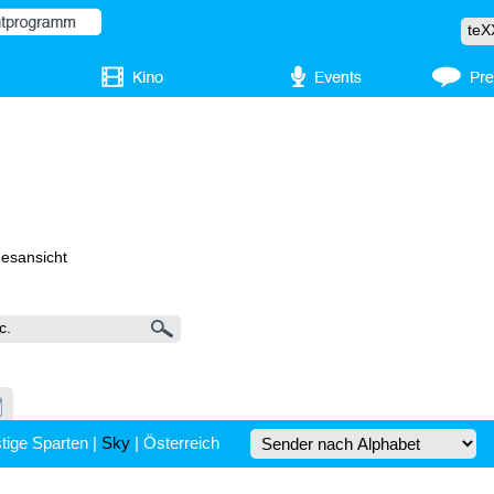
gesansicht
tige Sparten
|
Sky
|
Österreich