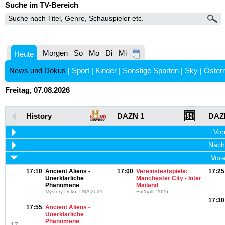
Suche im TV-Bereich
Morgen
So
Mo
Di
Mi
Heute
News und Dokus
|
Sport
|
Kinder
|
Sonstige Sparten
|
Sky
|
Österr
Freitag, 07.08.2026
History
DAZN 1
DAZ
Vor
Nachm
Vora
17:10
Ancient Aliens -
17:00
Vereinstestspiele:
17:25
Unerklärliche
Manchester City - Inter
Phänomene
Mailand
Mystery-Doku, USA 2021
Fußball, 2026
17:30
17:55
Ancient Aliens -
Unerklärliche
Phänomene