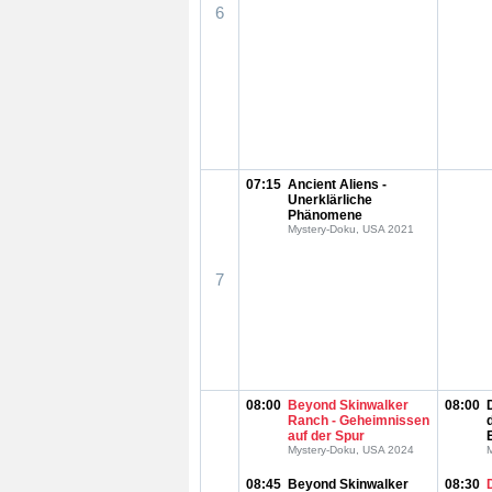
6
07:15
Ancient Aliens -
Unerklärliche
Phänomene
Mystery-Doku, USA 2021
7
08:00
Beyond Skinwalker
08:00
Ranch - Geheimnissen
auf der Spur
Mystery-Doku, USA 2024
08:45
Beyond Skinwalker
08:30