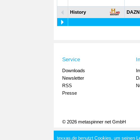
History
DAZN
Service
I
Downloads
I
Newsletter
D
RSS
N
Presse
© 2026 metaspinner net GmbH
texxas.de benutzt Cookies, um seinen L