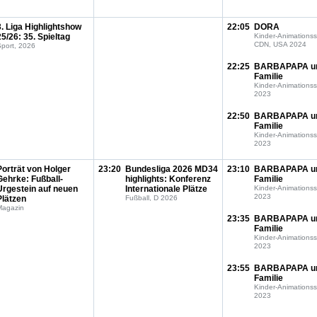
3. Liga Highlightshow
22:05
DORA
25/26: 35. Spieltag
Kinder-Animationss
CDN, USA 2024
port, 2026
22:25
BARBAPAPA u
Familie
Kinder-Animationss
2023
22:50
BARBAPAPA u
Familie
Kinder-Animationss
2023
Porträt von Holger
23:20
Bundesliga 2026 MD34
23:10
BARBAPAPA u
Gehrke: Fußball-
highlights: Konferenz
Familie
Urgestein auf neuen
Internationale Plätze
Kinder-Animationss
2023
Plätzen
Fußball, D 2026
Magazin
23:35
BARBAPAPA u
Familie
Kinder-Animationss
2023
23:55
BARBAPAPA u
Familie
Kinder-Animationss
2023