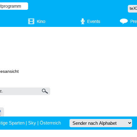
gesansicht
tige Sparten
|
Sky
|
Österreich