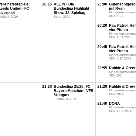
Vereinstestspiele:
20:15
ALL IN - Die
20:00
Gutenachtgesc
Leeds United - FC
Bundesliga Highlight
mit Ryan
Liverpool
Show: 32. Spieltag
Kinder-Animationss
USA 2023
ußball, 2026
Sport, 2026
20:20
Paw Patrol: Hel
vier Pfoten
Kinder-Animationss
CDN, USA 2018
20:45
Paw Patrol: Hel
vier Pfoten
Kinder-Animationss
CDN, USA 2021
20:55
Rubble & Crew
Kinder-Animationss
CDN 2024
21:20
Bundesliga 25/26: FC
21:20
Rubble & Crew
Bayern München - VFB
Kinder-Animationss
CDN 2024
Stuttgart
Fußball, D 2026
21:40
DORA
Kinder-Animationss
CDN, USA 2024