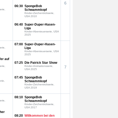
6
06:30
SpongeBob
erie,
Schwammkopf
Kinder-Zeichentrickserie,
USA 2010
06:40
Super-Duper-Hasen-
Liga
Kinder-Abenteuerserie, USA
2025
07:00
Super-Duper-Hasen-
erie,
Liga
Kinder-Abenteuerserie, USA
2025
fer auf
07:25
Die Patrick Star Show
erie,
Kinder-Animationsserie,
7
USA 2025
07:45
SpongeBob
rie,
Schwammkopf
Kinder-Zeichentrickserie,
USA 2019
08:10
SpongeBob
erie,
Schwammkopf
Kinder-Zeichentrickserie,
USA 2017
oher
08:20
Willkommen bei den