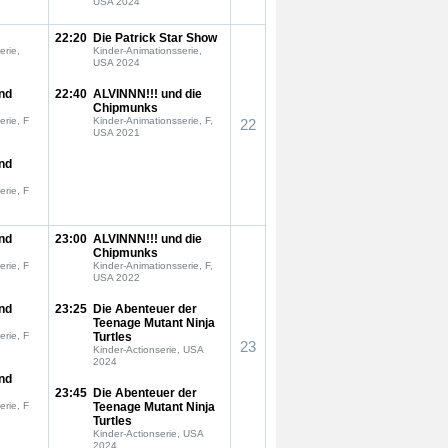
USA 2024
22:20
Die Patrick Star Show
erie,
Kinder-Animationsserie,
USA 2024
nd
22:40
ALVINNN!!! und die
Chipmunks
erie, F
Kinder-Animationsserie, F,
22
USA 2021
nd
erie, F
nd
23:00
ALVINNN!!! und die
Chipmunks
erie, F
Kinder-Animationsserie, F,
USA 2022
nd
23:25
Die Abenteuer der
Teenage Mutant Ninja
erie, F
Turtles
23
Kinder-Actionserie, USA
2024
nd
23:45
Die Abenteuer der
erie, F
Teenage Mutant Ninja
Turtles
Kinder-Actionserie, USA
2024