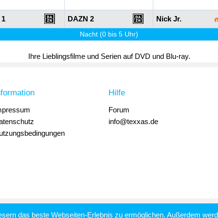
 1
DAZN 2
Nick Jr.
Nacht (0 bis 5 Uhr)
Ihre Lieblingsfilme und Serien auf DVD und Blu-ray.
nformation
Hilfe
mpressum
Forum
atenschutz
info@texxas.de
utzungsbedingungen
esern das beste Webseiten-Erlebnis zu ermöglichen. Außerdem werde