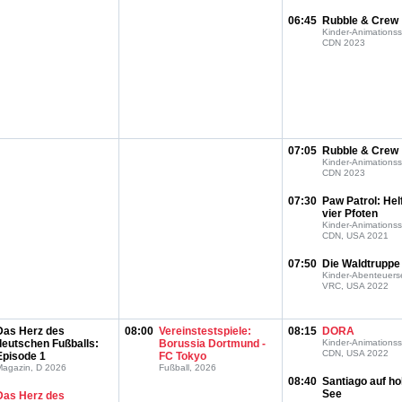
06:45
Rubble & Crew
Kinder-Animationss
CDN 2023
07:05
Rubble & Crew
Kinder-Animationss
CDN 2023
07:30
Paw Patrol: Hel
vier Pfoten
Kinder-Animationss
CDN, USA 2021
07:50
Die Waldtruppe
Kinder-Abenteuerse
VRC, USA 2022
Das Herz des
08:00
Vereinstestspiele:
08:15
DORA
deutschen Fußballs:
Borussia Dortmund -
Kinder-Animationss
CDN, USA 2022
Episode 1
FC Tokyo
Magazin, D 2026
Fußball, 2026
08:40
Santiago auf h
See
Das Herz des