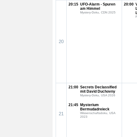
20:15
UFO-Alarm - Spuren
20:00
am Himmel
Mystery-Doku, CDN 2025
F
20
21:00
Secrets Declassified
mit David Duchovny
Mystery-Doku, USA 2026
21:45
Mysterium
Bermudadreieck
21
Wissenschaftsdoku, USA
2023