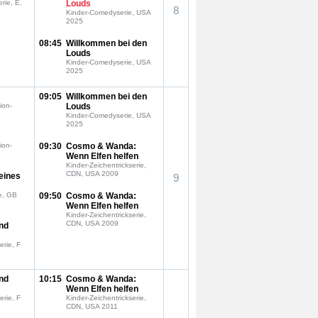
rie, E,
Louds
8
Kinder-Comedyserie, USA
2025
08:45
Willkommen bei den
Louds
Kinder-Comedyserie, USA
2025
09:05
Willkommen bei den
ion-
Louds
Kinder-Comedyserie, USA
2025
ion-
09:30
Cosmo & Wanda:
Wenn Elfen helfen
Kinder-Zeichentrickserie,
CDN, USA 2009
eines
9
e, GB
09:50
Cosmo & Wanda:
Wenn Elfen helfen
Kinder-Zeichentrickserie,
CDN, USA 2009
nd
erie, F
nd
10:15
Cosmo & Wanda:
Wenn Elfen helfen
erie, F
Kinder-Zeichentrickserie,
CDN, USA 2011