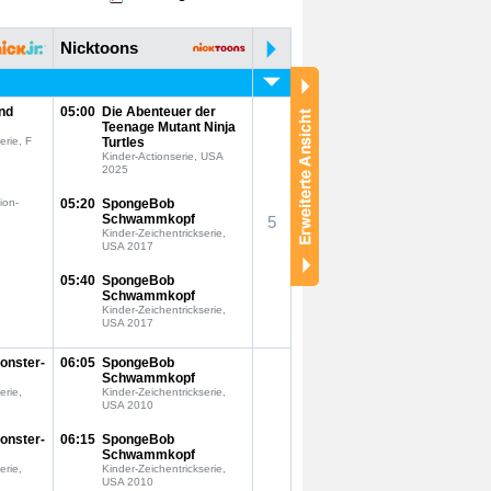
Nicktoons
nd
05:00
Die Abenteuer der
Teenage Mutant Ninja
erie, F
Turtles
Kinder-Actionserie, USA
2025
ion-
05:20
SpongeBob
Schwammkopf
5
Kinder-Zeichentrickserie,
USA 2017
05:40
SpongeBob
Schwammkopf
Kinder-Zeichentrickserie,
USA 2017
onster-
06:05
SpongeBob
Schwammkopf
erie,
Kinder-Zeichentrickserie,
USA 2010
onster-
06:15
SpongeBob
Schwammkopf
erie,
Kinder-Zeichentrickserie,
USA 2010