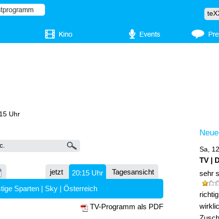
:15 Uhr
Neue
Sa, 1
TV | 
jetzt
Tagesansicht
20:15 Uhr
sehr 
tige Sparten
|
Sky
|
Österreich
richt
wirkli
TV-Programm als PDF
Zuscha