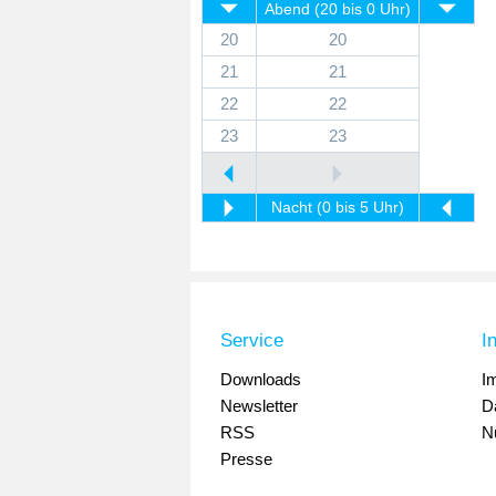
Abend (20 bis 0 Uhr)
20
20
21
21
22
22
23
23
Nacht (0 bis 5 Uhr)
Service
I
Downloads
I
Newsletter
D
RSS
N
Presse