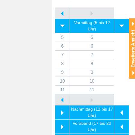
Vormittag (5 bis 12
Uhr)
5
5
6
6
7
7
8
8
9
9
10
10
11
11
Nachmittag (12 bis 17
Uhr)
Vorabend (17 bis 20
Uhr)