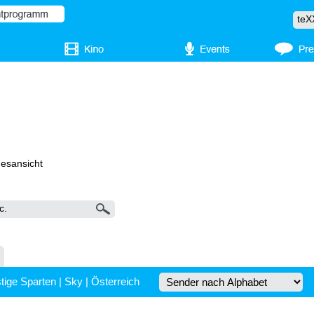
gesansicht
tige Sparten
|
Sky
|
Österreich