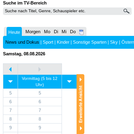
Suche im TV-Bereich
Morgen
Mo
Di
Mi
Do
Heute
News und Dokus
|
Sport
|
Kinder
|
Sonstige Sparten
|
Sky
|
Österr
Samstag, 08.08.2026
Vormittag (5 bis 12
Uhr)
5
5
6
6
7
7
8
8
9
9