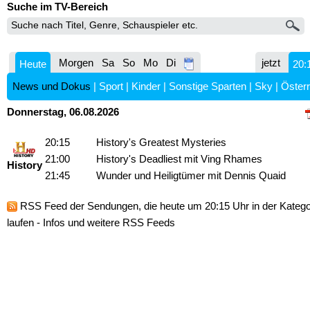
Suche im TV-Bereich
Morgen
Sa
So
Mo
Di
jetzt
Heute
20:
News und Dokus
|
Sport
|
Kinder
|
Sonstige Sparten
|
Sky
|
Österr
Donnerstag, 06.08.2026
20:15
History's Greatest Mysteries
21:00
History's Deadliest mit Ving Rhames
History
21:45
Wunder und Heiligtümer mit Dennis Quaid
RSS Feed
der Sendungen, die heute um 20:15 Uhr in der Kateg
laufen -
Infos und weitere RSS Feeds