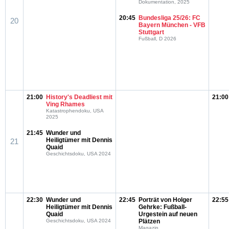
Dokumentation, 2025
20:45
Bundesliga 25/26: FC
20
Bayern München - VFB
Stuttgart
Fußball, D 2026
21:00
History's Deadliest mit
21:00
Ving Rhames
Katastrophendoku, USA
2025
21:45
Wunder und
Heiligtümer mit Dennis
21
Quaid
Geschichtsdoku, USA 2024
22:30
Wunder und
22:45
Porträt von Holger
22:55
Heiligtümer mit Dennis
Gehrke: Fußball-
Quaid
Urgestein auf neuen
Geschichtsdoku, USA 2024
Plätzen
Magazin