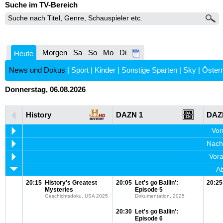
Suche im TV-Bereich
Morgen
Sa
So
Mo
Di
Heute
News und Dokus
|
Sport
|
Kinder
|
Sonstige Sparten
|
Sky
|
Österr
Donnerstag, 06.08.2026
History
DAZN 1
DAZ
Vor
Nachm
Vora
Ab
20:15
History's Greatest
20:05
Let's go Ballin':
20:25
Mysteries
Episode 5
Geschichtsdoku, USA 2025
Dokumentation, 2025
20:30
Let's go Ballin':
Episode 6