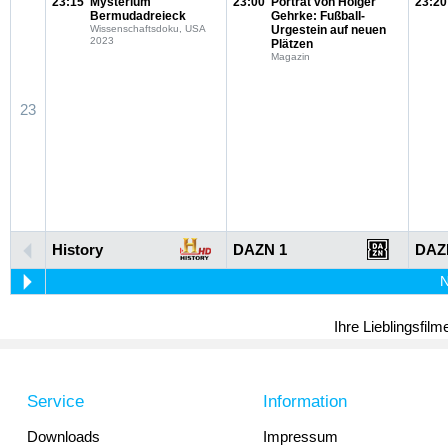
23:15
Mysterium
23:00
Porträt von Holger
23:20
Bermudadreieck
Gehrke: Fußball-
Wissenschaftsdoku, USA
Urgestein auf neuen
2023
Plätzen
Magazin
23
History
DAZN 1
DAZ
N
Ihre Lieblingsfil
Service
Information
Downloads
Impressum