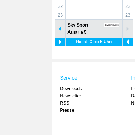
22
22
23
23
Sky Sport
Austria 5
Nacht (0 bis 5 Uhr)
Service
I
Downloads
I
Newsletter
D
RSS
N
Presse