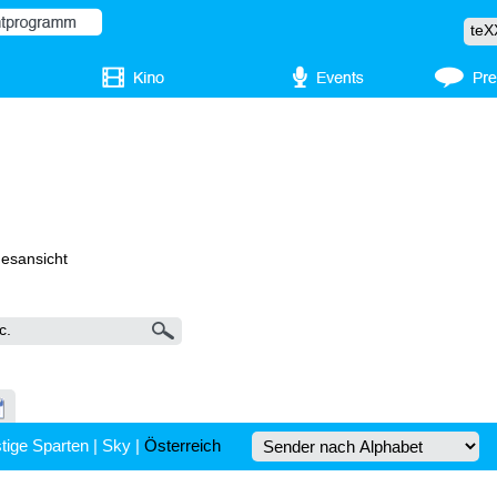
gesansicht
tige Sparten
|
Sky
|
Österreich