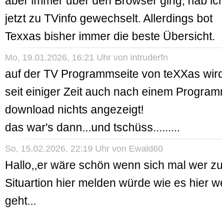
aber immer über den Browser ging, hab ic
jetzt zu TVinfo gewechselt. Allerdings bot
Texxas bisher immer die beste Übersicht.
Mo, 19.01.2026, 16:21 Uhr von
intruderfn
auf der TV Programmseite von teXXas wir
seit einiger Zeit auch nach einem Progra
download nichts angezeigt!
das war's dann...und tschüss.........
So, 15.02.2026, 22:19 Uhr von
Ewald60
Hallo,,er wäre schön wenn sich mal wer zu
Situartion hier melden würde wie es hier w
geht...