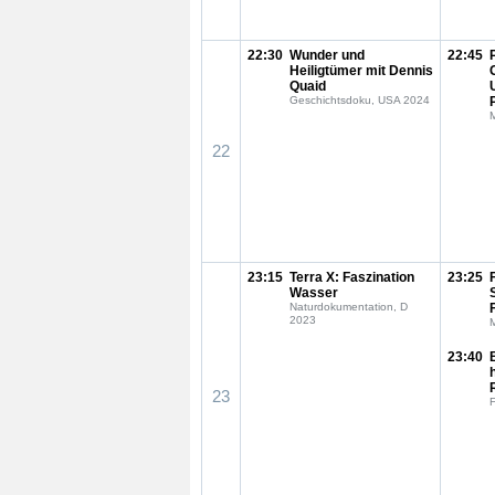
22:30
Wunder und
22:45
Heiligtümer mit Dennis
Quaid
Geschichtsdoku, USA 2024
22
23:15
Terra X: Faszination
23:25
Wasser
Naturdokumentation, D
2023
23:40
23
F