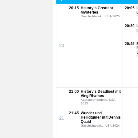
20:15
History's Greatest
20:05
Mysteries
Geschichtsdoku, USA 2025
20:30
20:45
20
F
21:00
History's Deadliest mit
Ving Rhames
Katastrophendoku, USA
2025
21:45
Wunder und
Heiligtümer mit Dennis
21
Quaid
Geschichtsdoku, USA 2024