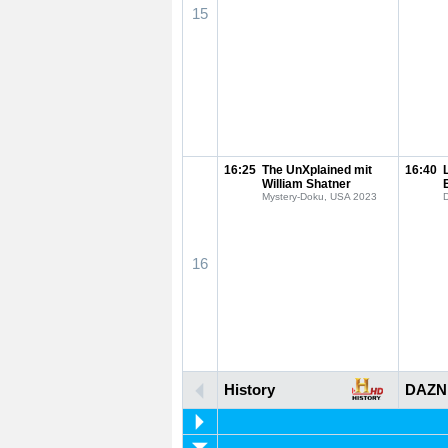
15
16:25
The UnXplained mit
16:40
William Shatner
Mystery-Doku, USA 2023
16
History
DAZN