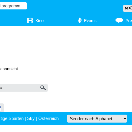
gesansicht
tige Sparten
|
Sky
|
Österreich