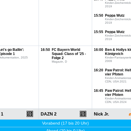
Kinder-Zeichentrick
2019
15:50
Peppa Wutz
Kinder-Zeichentrick
2019
15:55
Peppa Wutz
Kinder-Zeichentrick
2019
Let's go Ballin':
16:50
FC Bayern World
16:00
Ben & Hollys kl
Episode 1
Squad: Class of '25 -
Königreich
Dokumentation, 2025
Folge 2
Kinder-Fantasyseri
2009
Magazin, D
16:20
Paw Patrol: Hel
vier Pfoten
Kinder-Animationss
CDN, USA 2021
16:45
Paw Patrol: Hel
vier Pfoten
Kinder-Animationss
CDN, USA 2024
 1
DAZN 2
Nick Jr.
Vorabend (17 bis 20 Uhr)
Abend (20 bis 0 Uhr)