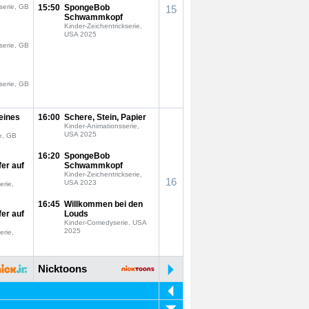
serie, GB
15:50
SpongeBob
15
Schwammkopf
Kinder-Zeichentrickserie,
USA 2025
serie, GB
serie, GB
eines
16:00
Schere, Stein, Papier
Kinder-Animationsserie,
USA 2025
e, GB
16:20
SpongeBob
fer auf
Schwammkopf
Kinder-Zeichentrickserie,
16
USA 2023
erie,
16:45
Willkommen bei den
fer auf
Louds
Kinder-Comedyserie, USA
2025
erie,
Nicktoons