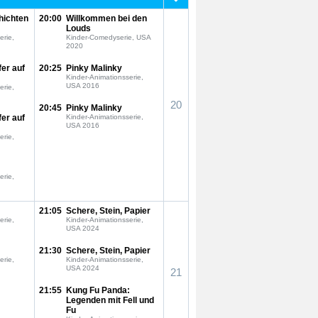
hichten
20:00
Willkommen bei den
Louds
erie,
Kinder-Comedyserie, USA
2020
fer auf
20:25
Pinky Malinky
Kinder-Animationsserie,
USA 2016
erie,
20
20:45
Pinky Malinky
fer auf
Kinder-Animationsserie,
USA 2016
erie,
erie,
21:05
Schere, Stein, Papier
erie,
Kinder-Animationsserie,
USA 2024
21:30
Schere, Stein, Papier
erie,
Kinder-Animationsserie,
USA 2024
21
21:55
Kung Fu Panda:
Legenden mit Fell und
Fu