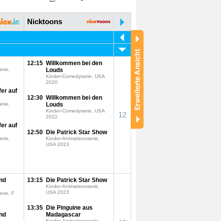
Nicktoons
12:15
Willkommen bei den
erie,
Louds
Kinder-Comedyserie, USA
2020
fer auf
12:30
Willkommen bei den
erie,
Louds
Kinder-Comedyserie, USA
12
2022
fer auf
12:50
Die Patrick Star Show
erie,
Kinder-Animationsserie,
USA 2023
nd
13:15
Die Patrick Star Show
Kinder-Animationsserie,
USA 2023
erie, F
13:35
Die Pinguine aus
nd
Madagascar
Kinder-Animationsserie,