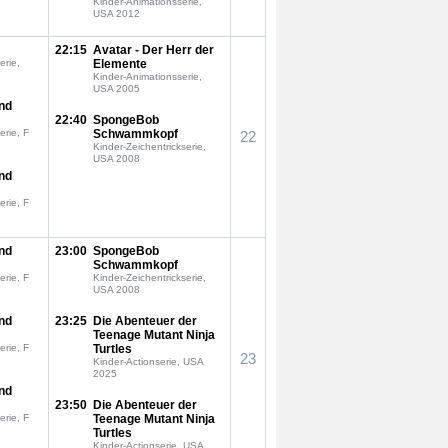
Kinder-Animationsserie,
USA 2012
22:15
Avatar - Der Herr der
erie,
Elemente
Kinder-Animationsserie,
USA 2005
nd
22:40
SpongeBob
erie, F
Schwammkopf
22
Kinder-Zeichentrickserie,
USA 2008
nd
erie, F
nd
23:00
SpongeBob
Schwammkopf
erie, F
Kinder-Zeichentrickserie,
USA 2008
nd
23:25
Die Abenteuer der
Teenage Mutant Ninja
erie, F
Turtles
23
Kinder-Actionserie, USA
2025
nd
23:50
Die Abenteuer der
erie, F
Teenage Mutant Ninja
Turtles
Kinder-Actionserie, USA