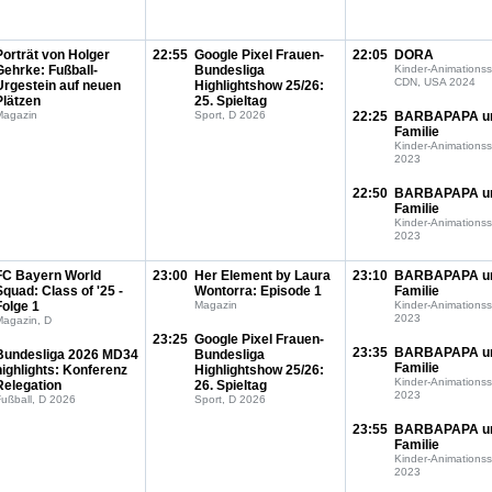
Porträt von Holger
22:55
Google Pixel Frauen-
22:05
DORA
Gehrke: Fußball-
Bundesliga
Kinder-Animationss
CDN, USA 2024
Urgestein auf neuen
Highlightshow 25/26:
Plätzen
25. Spieltag
Magazin
Sport, D 2026
22:25
BARBAPAPA u
Familie
Kinder-Animationss
2023
22:50
BARBAPAPA u
Familie
Kinder-Animationss
2023
FC Bayern World
23:00
Her Element by Laura
23:10
BARBAPAPA u
Squad: Class of '25 -
Wontorra: Episode 1
Familie
Folge 1
Magazin
Kinder-Animationss
2023
Magazin, D
23:25
Google Pixel Frauen-
23:35
BARBAPAPA u
Bundesliga 2026 MD34
Bundesliga
Familie
highlights: Konferenz
Highlightshow 25/26:
Kinder-Animationss
Relegation
26. Spieltag
2023
ußball, D 2026
Sport, D 2026
23:55
BARBAPAPA u
Familie
Kinder-Animationss
2023