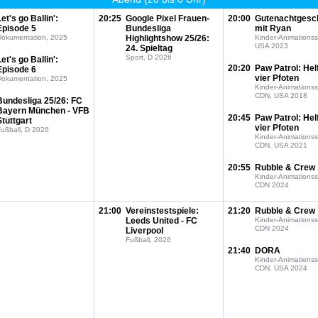
Let's go Ballin':
20:25
Google Pixel Frauen-
20:00
Gutenachtgesc
Episode 5
Bundesliga
mit Ryan
Dokumentation, 2025
Highlightshow 25/26:
Kinder-Animationss
USA 2023
24. Spieltag
Sport, D 2026
Let's go Ballin':
20:20
Paw Patrol: Hel
Episode 6
vier Pfoten
Dokumentation, 2025
Kinder-Animationss
CDN, USA 2018
Bundesliga 25/26: FC
Bayern München - VFB
20:45
Paw Patrol: Hel
Stuttgart
vier Pfoten
ußball, D 2026
Kinder-Animationss
CDN, USA 2021
20:55
Rubble & Crew
Kinder-Animationss
CDN 2024
21:00
Vereinstestspiele:
21:20
Rubble & Crew
Leeds United - FC
Kinder-Animationss
CDN 2024
Liverpool
Fußball, 2026
21:40
DORA
Kinder-Animationss
CDN, USA 2024