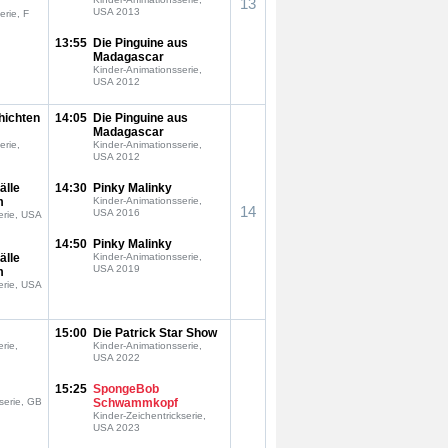
13
USA 2013
erie, F
13:55
Die Pinguine aus
Madagascar
Kinder-Animationsserie,
USA 2012
hichten
14:05
Die Pinguine aus
Madagascar
erie,
Kinder-Animationsserie,
USA 2012
älle
14:30
Pinky Malinky
m
Kinder-Animationsserie,
14
USA 2016
erie, USA
14:50
Pinky Malinky
älle
Kinder-Animationsserie,
USA 2019
m
erie, USA
15:00
Die Patrick Star Show
rie,
Kinder-Animationsserie,
USA 2022
15:25
SpongeBob
serie, GB
Schwammkopf
Kinder-Zeichentrickserie,
USA 2023