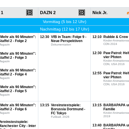
 1
DAZN 2
Nick Jr.
Vormittag (5 bis 12 Uhr)
Nachmittag (12 bis 17 Uhr)
"Mehr als 90 Minuten":
12:30
VfB in Team: Folge 9 -
12:10
Rubble & Crew
Staffel 2 - Folge 2
Neue Perspektiven
Kinder-Animationss
CDN 2024
Magazin
Dokumentation
12:30
Paw Patrol: Hel
"Mehr als 90 Minuten":
vier Pfoten
Staffel 2 - Folge 3
Kinder-Animationss
Magazin
CDN, USA 2016
"Mehr als 90 Minuten":
12:55
Paw Patrol: Hel
Staffel 2 - Folge 4
vier Pfoten
Magazin
Kinder-Animationss
CDN, USA 2016
"Mehr als 90 Minuten":
Staffel 2 - Folge 5
Magazin
"Mehr als 90 Minuten":
13:15
Vereinstestspiele:
13:15
BARBAPAPA u
Staffel 2 - Folge 6
Borussia Dortmund -
Familie
Magazin
FC Tokyo
Kinder-Animationss
2019
Fußball, 2026
Vereinstestspiele:
13:40
BARBAPAPA u
Manchester City - Inter