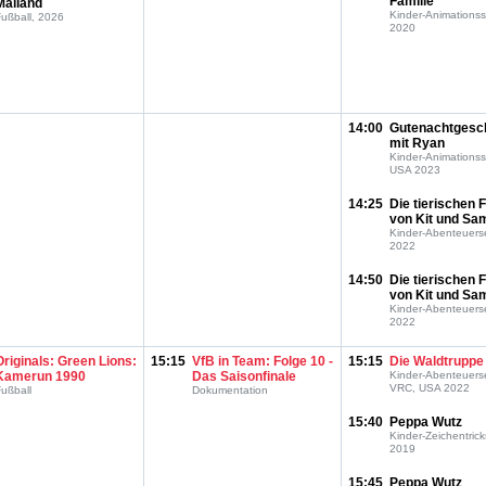
Familie
Mailand
Kinder-Animationss
ußball, 2026
2020
14:00
Gutenachtgesc
mit Ryan
Kinder-Animationss
USA 2023
14:25
Die tierischen F
von Kit und Sa
Kinder-Abenteuers
2022
14:50
Die tierischen F
von Kit und Sa
Kinder-Abenteuers
2022
Originals: Green Lions:
15:15
VfB in Team: Folge 10 -
15:15
Die Waldtruppe
Kamerun 1990
Das Saisonfinale
Kinder-Abenteuerse
VRC, USA 2022
ußball
Dokumentation
15:40
Peppa Wutz
Kinder-Zeichentrick
2019
15:45
Peppa Wutz