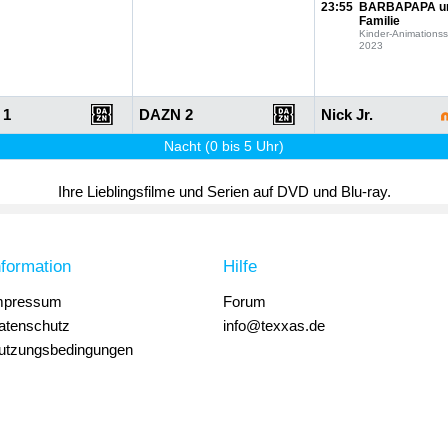
23:55
BARBAPAPA u
Familie
Kinder-Animationss
2023
 1
DAZN 2
Nick Jr.
Nacht (0 bis 5 Uhr)
Ihre Lieblingsfilme und Serien auf DVD und Blu-ray.
nformation
Hilfe
mpressum
Forum
atenschutz
info@texxas.de
utzungsbedingungen