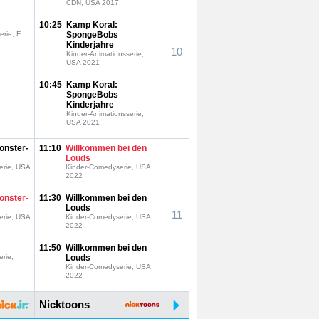
CDN, USA 2017
10:25
Kamp Koral:
erie, F
SpongeBobs
Kinderjahre
10
Kinder-Animationsserie,
USA 2021
10:45
Kamp Koral:
SpongeBobs
Kinderjahre
Kinder-Animationsserie,
USA 2021
onster-
11:10
Willkommen bei den
Louds
erie, USA
Kinder-Comedyserie, USA
2022
onster-
11:30
Willkommen bei den
Louds
11
erie, USA
Kinder-Comedyserie, USA
2022
11:50
Willkommen bei den
erie,
Louds
Kinder-Comedyserie, USA
2022
Nicktoons