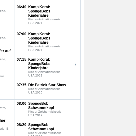
06:40
Kamp Koral:
erie,
SpongeBobs
Kinderjahre
Kinder-Animationsserie,
USA 2021
07:00
Kamp Koral:
erie,
SpongeBobs
Kinderjahre
Kinder-Animationsserie,
USA 2021
fer auf
erie,
07:15
Kamp Koral:
SpongeBobs
7
Kinderjahre
Kinder-Animationsserie,
USA 2021
rie,
07:35
Die Patrick Star Show
Kinder-Animationsserie,
USA 2025
08:00
SpongeBob
erie,
Schwammkopf
Kinder-Zeichentrickserie,
USA 2017
oher
08:20
SpongeBob
rie, E,
Schwammkopf
Kinder-Zeichentrickserie,