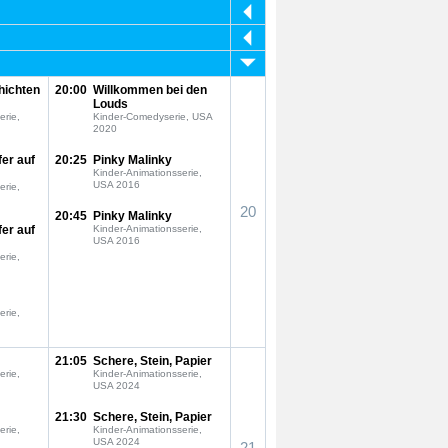
hichten
20:00
Willkommen bei den
Louds
erie,
Kinder-Comedyserie, USA
2020
fer auf
20:25
Pinky Malinky
Kinder-Animationsserie,
USA 2016
erie,
20
20:45
Pinky Malinky
fer auf
Kinder-Animationsserie,
USA 2016
erie,
erie,
21:05
Schere, Stein, Papier
erie,
Kinder-Animationsserie,
USA 2024
21:30
Schere, Stein, Papier
erie,
Kinder-Animationsserie,
USA 2024
21