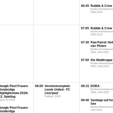
06:45
Rubble & Crew
Kinder-Animationss
CDN 2023
07:05
Rubble & Crew
Kinder-Animationss
CDN 2023
07:30
Paw Patrol: Hel
vier Pfoten
Kinder-Animationss
CDN, USA 2021
07:50
Die Waldtruppe
Kinder-Abenteuerse
VRC, USA 2022
Google Pixel Frauen-
08:00
Vereinstestspiele:
08:15
DORA
Bundesliga
Leeds United - FC
Kinder-Animationss
CDN, USA 2022
Highlightshow 25/26:
Liverpool
22. Spieltag
Fußball, 2026
port, D 2026
08:40
Santiago auf h
See
Kinder-Abenteuerse
Google Pixel Frauen-
USA 2021
Bundesliga