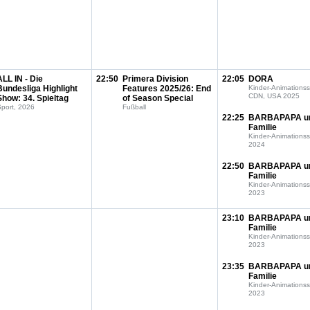
ALL IN - Die
22:50
Primera Division
22:05
DORA
Bundesliga Highlight
Features 2025/26: End
Kinder-Animationss
CDN, USA 2025
Show: 34. Spieltag
of Season Special
port, 2026
Fußball
22:25
BARBAPAPA u
Familie
Kinder-Animationss
2024
22:50
BARBAPAPA u
Familie
Kinder-Animationss
2023
23:10
BARBAPAPA u
Familie
Kinder-Animationss
2023
23:35
BARBAPAPA u
Familie
Kinder-Animationss
2023