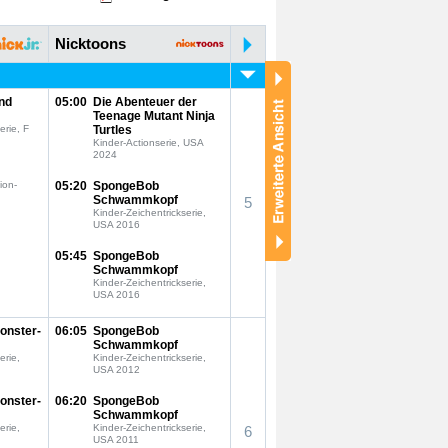
Nicktoons
nd
05:00
Die Abenteuer der
Teenage Mutant Ninja
erie, F
Turtles
Kinder-Actionserie, USA
2024
ion-
05:20
SpongeBob
Schwammkopf
5
Kinder-Zeichentrickserie,
USA 2016
05:45
SpongeBob
Schwammkopf
Kinder-Zeichentrickserie,
USA 2016
onster-
06:05
SpongeBob
Schwammkopf
erie,
Kinder-Zeichentrickserie,
USA 2012
onster-
06:20
SpongeBob
Schwammkopf
erie,
Kinder-Zeichentrickserie,
6
USA 2011