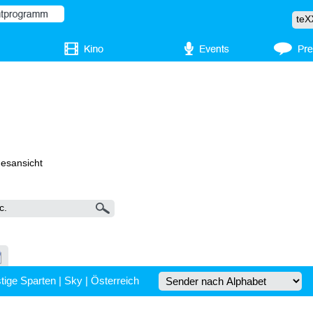
gesansicht
tige Sparten
|
Sky
|
Österreich