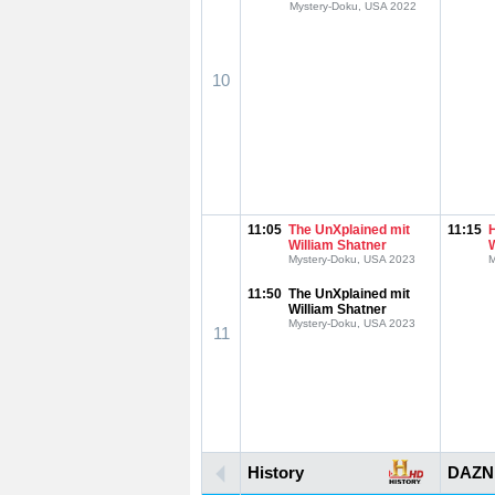
Mystery-Doku, USA 2022
10
11:05
The UnXplained mit
11:15
William Shatner
Mystery-Doku, USA 2023
M
11:50
The UnXplained mit
William Shatner
Mystery-Doku, USA 2023
11
History
DAZN