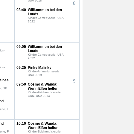
USA 2018
8
08:40
Willkommen bei den
Louds
Kinder-Comedyserie, USA
2022
09:05
Willkommen bei den
ion-
Louds
Kinder-Comedyserie, USA
2022
ion-
09:25
Pinky Malinky
Kinder-Animationsserie,
USA 2019
eines
9
09:50
Cosmo & Wanda:
e, GB
Wenn Elfen helfen
Kinder-Zeichentrickserie,
CDN, USA 2014
nd
erie, F
nd
10:10
Cosmo & Wanda:
Wenn Elfen helfen
erie, F
Kinder-Zeichentrickserie,