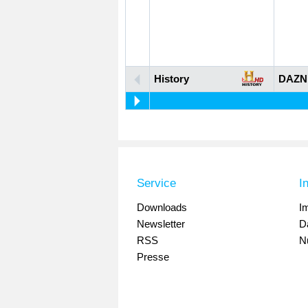
History
DAZN
Service
I
Downloads
I
Newsletter
D
RSS
N
Presse