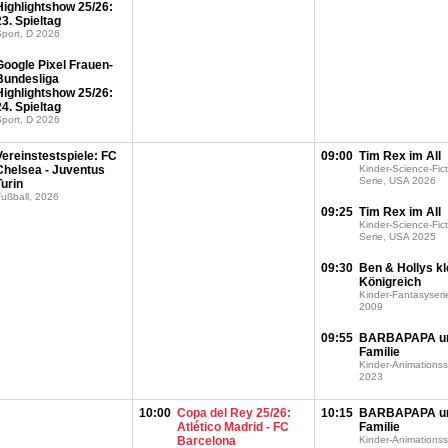
Highlightshow 25/26:
23. Spieltag
port, D 2026
Google Pixel Frauen-
Bundesliga
Highlightshow 25/26:
24. Spieltag
port, D 2026
Vereinstestspiele: FC
09:00
Tim Rex im All
Chelsea - Juventus
Kinder-Science-Fict
Serie, USA 2026
Turin
ußball, 2026
09:25
Tim Rex im All
Kinder-Science-Fict
Serie, USA 2025
09:30
Ben & Hollys kl
Königreich
Kinder-Fantasyseri
2009
09:55
BARBAPAPA u
Familie
Kinder-Animationss
2023
10:00
Copa del Rey 25/26:
10:15
BARBAPAPA u
Atlético Madrid - FC
Familie
Barcelona
Kinder-Animationss