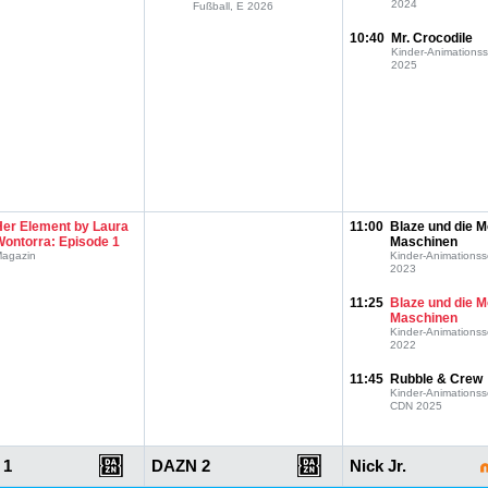
2024
Fußball, E 2026
10:40
Mr. Crocodile
Kinder-Animationss
2025
Her Element by Laura
11:00
Blaze und die M
Wontorra: Episode 1
Maschinen
agazin
Kinder-Animationss
2023
11:25
Blaze und die M
Maschinen
Kinder-Animationss
2022
11:45
Rubble & Crew
Kinder-Animationss
CDN 2025
 1
DAZN 2
Nick Jr.