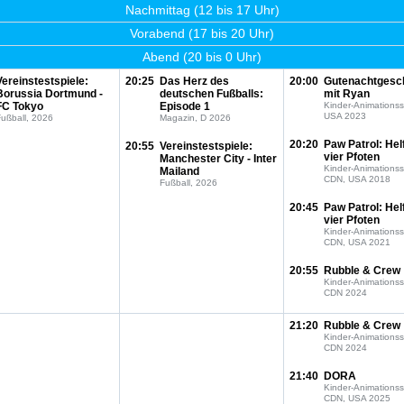
Nachmittag (12 bis 17 Uhr)
Vorabend (17 bis 20 Uhr)
Abend (20 bis 0 Uhr)
Vereinstestspiele:
20:25
Das Herz des
20:00
Gutenachtgesc
Borussia Dortmund -
deutschen Fußballs:
mit Ryan
FC Tokyo
Episode 1
Kinder-Animationss
USA 2023
ußball, 2026
Magazin, D 2026
20:20
Paw Patrol: Hel
20:55
Vereinstestspiele:
vier Pfoten
Manchester City - Inter
Kinder-Animationss
Mailand
CDN, USA 2018
Fußball, 2026
20:45
Paw Patrol: Hel
vier Pfoten
Kinder-Animationss
CDN, USA 2021
20:55
Rubble & Crew
Kinder-Animationss
CDN 2024
21:20
Rubble & Crew
Kinder-Animationss
CDN 2024
21:40
DORA
Kinder-Animationss
CDN, USA 2025