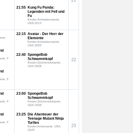
21:55
Kung Fu Panda:
Legenden mit Fell und
Fu
Kinder-Animationsserie,
USA 2013
22:15
Avatar - Der Herr der
erie,
Elemente
Kinder-Animationsserie,
USA 2005
nd
22:40
SpongeBob
erie, F
Schwammkopf
22
Kinder-Zeichentrickserie,
USA 2008
nd
erie, F
nd
23:00
SpongeBob
Schwammkopf
erie, F
Kinder-Zeichentrickserie,
USA 2008
nd
23:25
Die Abenteuer der
Teenage Mutant Ninja
erie, F
Turtles
23
Kinder-Actionserie, USA
2025