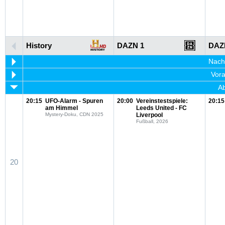
History
DAZN 1
DAZ
Nachm
Vora
Ab
20:15
UFO-Alarm - Spuren
20:00
Vereinstestspiele:
20:15
am Himmel
Leeds United - FC
Mystery-Doku, CDN 2025
Liverpool
Fußball, 2026
20