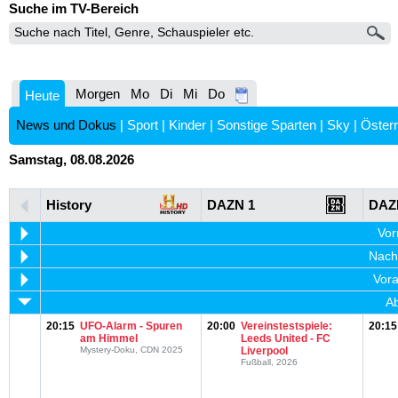
Suche im TV-Bereich
Morgen
Mo
Di
Mi
Do
Heute
News und Dokus
|
Sport
|
Kinder
|
Sonstige Sparten
|
Sky
|
Österr
Samstag, 08.08.2026
History
DAZN 1
DAZ
Vor
Nachm
Vora
Ab
20:15
UFO-Alarm - Spuren
20:00
Vereinstestspiele:
20:15
am Himmel
Leeds United - FC
Mystery-Doku, CDN 2025
Liverpool
Fußball, 2026