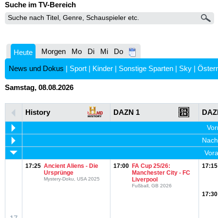
Suche im TV-Bereich
Morgen
Mo
Di
Mi
Do
Heute
News und Dokus
|
Sport
|
Kinder
|
Sonstige Sparten
|
Sky
|
Österr
Samstag, 08.08.2026
History
DAZN 1
DAZ
Vor
Nachm
Vora
17:25
Ancient Aliens - Die
17:00
FA Cup 25/26:
17:15
Ursprünge
Manchester City - FC
Mystery-Doku, USA 2025
Liverpool
Fußball, GB 2026
17:30