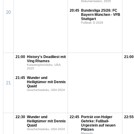
Dokumentation, 2025
20:45
Bundesliga 25/26: FC
20
Bayern München - VFB
Stuttgart
Fußball, D 2026
21:00
History's Deadliest mit
21:00
Ving Rhames
Katastrophendoku, USA
2025
21:45
Wunder und
Heiligtümer mit Dennis
21
Quaid
Geschichtsdoku, USA 2024
22:30
Wunder und
22:45
Porträt von Holger
22:55
Heiligtümer mit Dennis
Gehrke: Fußball-
Quaid
Urgestein auf neuen
Geschichtsdoku, USA 2024
Plätzen
Magazin