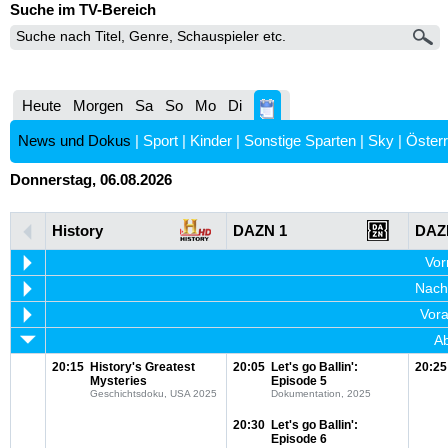
Suche im TV-Bereich
Heute
Morgen
Sa
So
Mo
Di
News und Dokus
|
Sport
|
Kinder
|
Sonstige Sparten
|
Sky
|
Österr
Donnerstag, 06.08.2026
History
DAZN 1
DAZ
Vor
Nachm
Vora
Ab
20:15
History's Greatest
20:05
Let's go Ballin':
20:25
Mysteries
Episode 5
Geschichtsdoku, USA 2025
Dokumentation, 2025
20:30
Let's go Ballin':
Episode 6