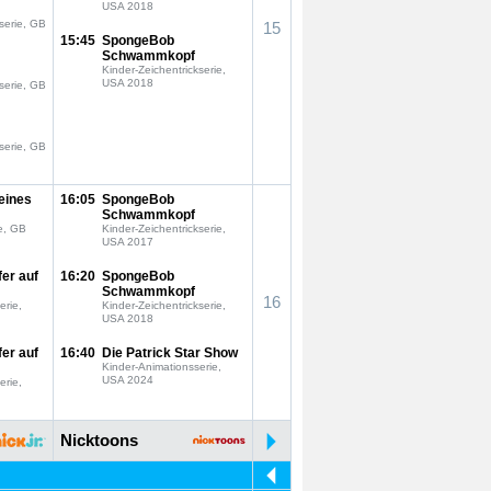
USA 2018
serie, GB
15
15:45
SpongeBob
Schwammkopf
Kinder-Zeichentrickserie,
USA 2018
serie, GB
serie, GB
eines
16:05
SpongeBob
Schwammkopf
e, GB
Kinder-Zeichentrickserie,
USA 2017
fer auf
16:20
SpongeBob
Schwammkopf
16
erie,
Kinder-Zeichentrickserie,
USA 2018
fer auf
16:40
Die Patrick Star Show
Kinder-Animationsserie,
USA 2024
erie,
Nicktoons