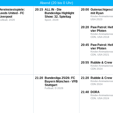
Abend (20 bis 0 Uhr)
Vereinstestspiele:
20:15
ALL IN - Die
20:00
Gutenachtgesc
Leeds United - FC
Bundesliga Highlight
mit Ryan
Liverpool
Show: 32. Spieltag
Kinder-Animationss
USA 2023
ußball, 2026
Sport, 2026
20:20
Paw Patrol: Hel
vier Pfoten
Kinder-Animationss
CDN, USA 2018
20:45
Paw Patrol: Hel
vier Pfoten
Kinder-Animationss
CDN, USA 2021
20:55
Rubble & Crew
Kinder-Animationss
CDN 2024
21:20
Bundesliga 25/26: FC
21:20
Rubble & Crew
Bayern München - VFB
Kinder-Animationss
CDN 2024
Stuttgart
Fußball, D 2026
21:40
DORA
Kinder-Animationss
CDN, USA 2024