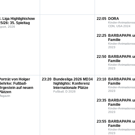
3. Liga Highlightshow
22:05
DORA
25/26: 35. Spieltag
Kinder-Animationss
CDN, USA 2024
port, 2026
22:25
BARBAPAPA u
Familie
Kinder-Animationss
2023
22:50
BARBAPAPA u
Familie
Kinder-Animationss
2023
Porträt von Holger
23:20
Bundesliga 2026 MD34
23:10
BARBAPAPA u
Gehrke: Fußball-
highlights: Konferenz
Familie
Urgestein auf neuen
Internationale Plätze
Kinder-Animationss
2023
Plätzen
Fußball, D 2026
Magazin
23:35
BARBAPAPA u
Familie
Kinder-Animationss
2023
23:55
BARBAPAPA u
Familie
Kinder-Animationss
2023