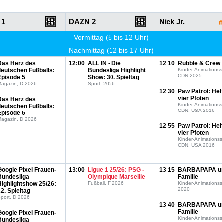
 1
DAZN 2
Nick Jr.
Vormittag (5 bis 12 Uhr)
Nachmittag (12 bis 17 Uhr)
Das Herz des
12:00
ALL IN - Die
12:10
Rubble & Crew
deutschen Fußballs:
Bundesliga Highlight
Kinder-Animationss
CDN 2025
Episode 5
Show: 30. Spieltag
Magazin, D 2026
Sport, 2026
12:30
Paw Patrol: Hel
vier Pfoten
Das Herz des
Kinder-Animationss
deutschen Fußballs:
CDN, USA 2016
Episode 6
Magazin, D 2026
12:55
Paw Patrol: Hel
vier Pfoten
Kinder-Animationss
CDN, USA 2016
Google Pixel Frauen-
13:00
Ligue 1 25/26: PSG -
13:15
BARBAPAPA u
Bundesliga
Olympique Marseille
Familie
Highlightshow 25/26:
Fußball, F 2026
Kinder-Animationss
2020
22. Spieltag
port, D 2026
13:40
BARBAPAPA u
Familie
Google Pixel Frauen-
Kinder-Animationss
Bundesliga