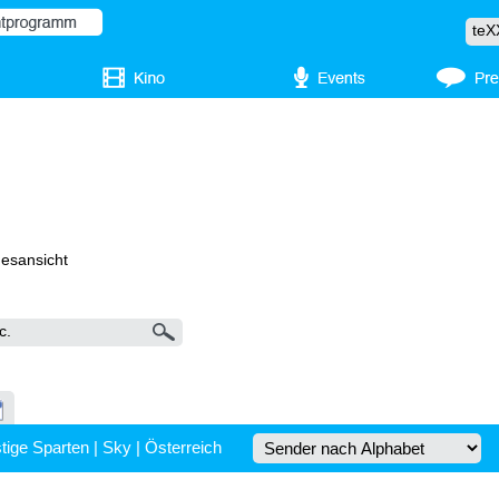
gesansicht
tige Sparten
|
Sky
|
Österreich