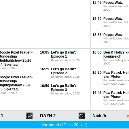
15:45
Peppa Wutz
Kinder-Zeichentrick
2020
15:50
Peppa Wutz
Kinder-Zeichentrick
2020
15:55
Peppa Wutz
Kinder-Zeichentrick
2020
Google Pixel Frauen-
16:05
Let's go Ballin':
16:00
Ben & Hollys kl
Bundesliga
Episode 1
Königreich
Highlightshow 25/26:
Dokumentation, 2025
Kinder-Fantasyseri
2009
24. Spieltag
port, D 2026
16:25
Let's go Ballin':
16:20
Paw Patrol: Hel
Episode 2
vier Pfoten
Google Pixel Frauen-
Dokumentation, 2025
Kinder-Animationss
Bundesliga
CDN, USA 2022
Highlightshow 25/26:
16:50
Let's go Ballin':
25. Spieltag
Episode 3
16:45
Paw Patrol: Hel
port, D 2026
Dokumentation, 2025
vier Pfoten
Kinder-Animationss
CDN, USA 2024
 1
DAZN 2
Nick Jr.
Vorabend (17 bis 20 Uhr)