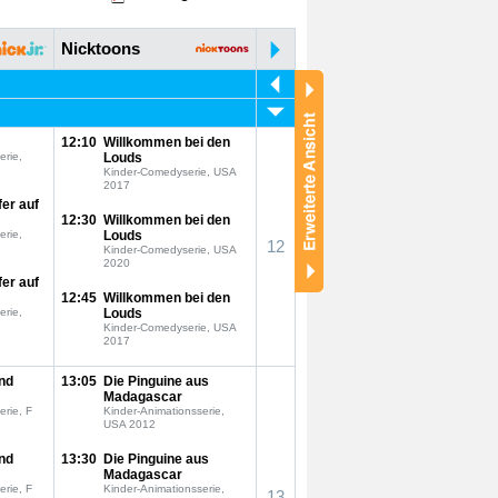
Nicktoons
12:10
Willkommen bei den
erie,
Louds
Kinder-Comedyserie, USA
2017
fer auf
12:30
Willkommen bei den
erie,
Louds
12
Kinder-Comedyserie, USA
2020
fer auf
12:45
Willkommen bei den
erie,
Louds
Kinder-Comedyserie, USA
2017
nd
13:05
Die Pinguine aus
Madagascar
erie, F
Kinder-Animationsserie,
USA 2012
nd
13:30
Die Pinguine aus
Madagascar
erie, F
Kinder-Animationsserie,
13