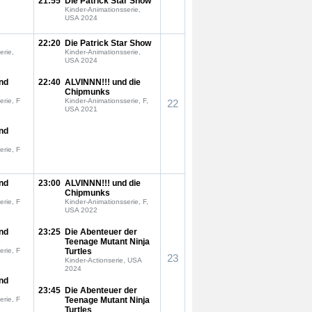
21:55
Die Patrick Star Show
Kinder-Animationsserie,
USA 2024
22:20
Die Patrick Star Show
erie,
Kinder-Animationsserie,
USA 2024
nd
22:40
ALVINNN!!! und die
Chipmunks
erie, F
Kinder-Animationsserie, F,
22
USA 2021
nd
erie, F
nd
23:00
ALVINNN!!! und die
Chipmunks
erie, F
Kinder-Animationsserie, F,
USA 2022
nd
23:25
Die Abenteuer der
Teenage Mutant Ninja
erie, F
Turtles
23
Kinder-Actionserie, USA
2024
nd
23:45
Die Abenteuer der
erie, F
Teenage Mutant Ninja
Turtles