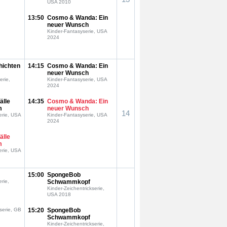
USA 2010
13:50
Cosmo & Wanda: Ein
neuer Wunsch
Kinder-Fantasyserie, USA
2024
hichten
14:15
Cosmo & Wanda: Ein
neuer Wunsch
erie,
Kinder-Fantasyserie, USA
2024
älle
14:35
Cosmo & Wanda: Ein
m
neuer Wunsch
14
erie, USA
Kinder-Fantasyserie, USA
2024
älle
m
erie, USA
15:00
SpongeBob
rie,
Schwammkopf
Kinder-Zeichentrickserie,
USA 2018
serie, GB
15:20
SpongeBob
Schwammkopf
Kinder-Zeichentrickserie,