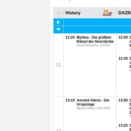
History
DAZN
12:25
Mythos - Die größten
12:00
Rätsel der Geschichte
Geschichtsdoku, D 2023
12:30
12
13:10
Ancient Aliens - Die
13:00
Ursprünge
Mystery-Doku, USA 2025
S
13:25
13