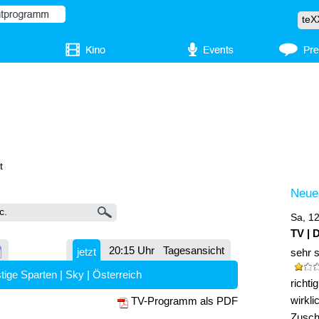
t
Neue
Sa, 1
TV | 
20:15 Uhr
Tagesansicht
jetzt
sehr 
tige Sparten
|
Sky
|
Österreich
richt
wirkli
TV-Programm als PDF
Zuscha