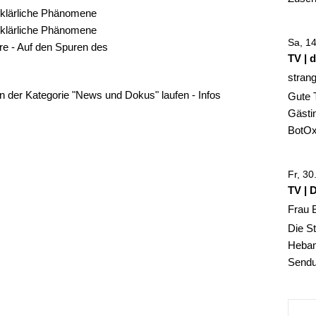
rklärliche Phänomene
rklärliche Phänomene
Sa, 1
re - Auf den Spuren des
TV | 
stran
 in der Kategorie "News und Dokus" laufen -
Infos
Gute 
Gästin
BotOx,
Fr, 3
TV | 
Frau 
Die St
Hebam
Sendun