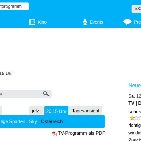
:15 Uhr
Neue
Sa, 1
TV | 
jetzt
Tagesansicht
20:15 Uhr
sehr 
tige Sparten
|
Sky
|
Österreich
richt
wirkli
TV-Programm als PDF
Zuscha