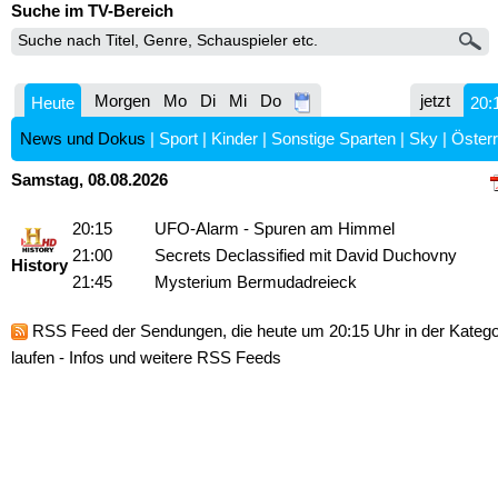
Suche im TV-Bereich
Morgen
Mo
Di
Mi
Do
jetzt
Heute
20:
News und Dokus
|
Sport
|
Kinder
|
Sonstige Sparten
|
Sky
|
Österr
Samstag, 08.08.2026
20:15
UFO-Alarm - Spuren am Himmel
21:00
Secrets Declassified mit David Duchovny
History
21:45
Mysterium Bermudadreieck
RSS Feed
der Sendungen, die heute um 20:15 Uhr in der Kateg
laufen -
Infos und weitere RSS Feeds