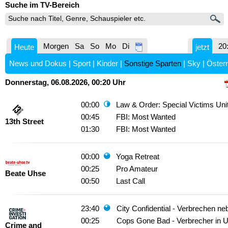
Suche im TV-Bereich
Morgen
Sa
So
Mo
Di
20
Heute
jetzt
News und Dokus
|
Sport
|
Kinder
|
Sonstige Sparten
|
Sky
|
Österr
Donnerstag, 06.08.2026, 00:20 Uhr
00:00
Law & Order: Special Victims Uni
00:45
FBI: Most Wanted
13th Street
01:30
FBI: Most Wanted
00:00
Yoga Retreat
00:25
Pro Amateur
Beate Uhse
00:50
Last Call
23:40
City Confidential - Verbrechen n
00:25
Cops Gone Bad - Verbrecher in U
Crime and