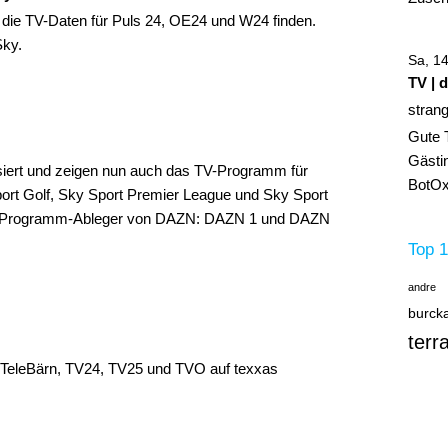
 die TV-Daten für Puls 24, OE24 und W24 finden.
Sky.
Sa, 1
TV | 
stran
Gute 
Gästin
siert und zeigen nun auch das TV-Programm für
BotOx,
rt Golf, Sky Sport Premier League und Sky Sport
ren Programm-Ableger von DAZN: DAZN 1 und DAZN
Top 1
andre
burck
terr
, TeleBärn, TV24, TV25 und TVO auf texxas