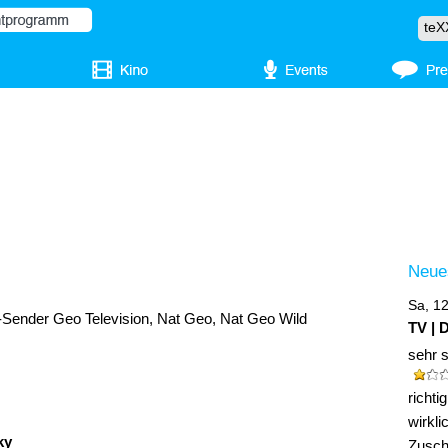
Neue
Sa, 1
Sender Geo Television, Nat Geo, Nat Geo Wild
TV | 
sehr 
richt
wirkli
ky
Zuscha