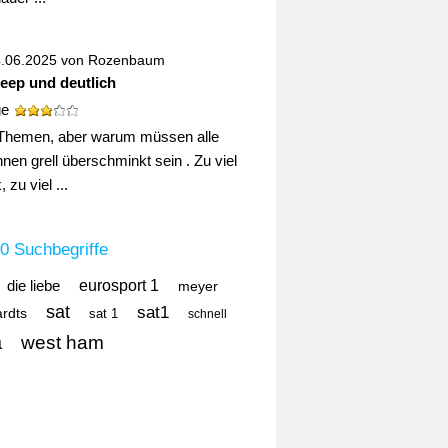
4.06.2025 von
Rozenbaum
deep und deutlich
ge
Themen, aber warum müssen alle
nen grell überschminkt sein . Zu viel
 zu viel ...
0 Suchbegriffe
die liebe
eurosport 1
meyer
sat
sat1
ardts
sat 1
schnell
a
west ham